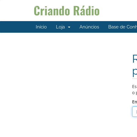
Início
Loja
Anúncios
Base de Con
Es
o 
En