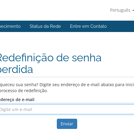
Português
hecimento
Status da Rede
Entre em Contato
Redefinição de senha
perdida
queceu sua senha? Digite seu endereço de e-mail abaixo para inic
processo de redefinição.
dereço de e-mail
Enviar