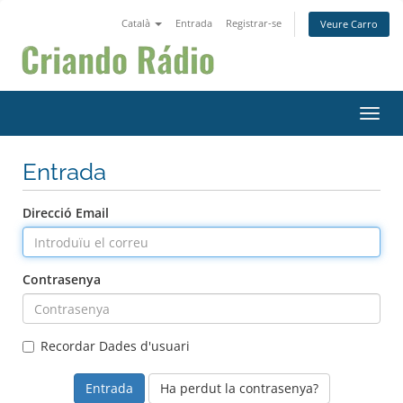
Català
Entrada
Registrar-se
Veure Carro
Canvi
Entrada
Direcció Email
Contrasenya
Recordar Dades d'usuari
Ha perdut la contrasenya?