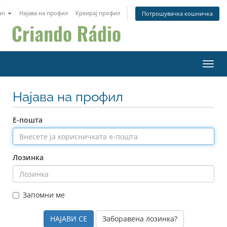
an
Најава на профил
Креирај профил
Потрошувачка кошничка
Вклу
Најава на профил
Е-пошта
Лозинка
Запомни ме
Заборавена лозинка?